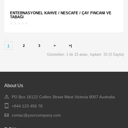
ENTERNASYONEL KAHVE / NESCAFE / ÇAY FİNCANI VE
TABAĞI
1
2
3
>
>|
Gösterilen: 1 ile 15 arası, toplam: 33 (3 Sayfa)
About Us
PO Box 16122 Collins Street West Victoria 8007 Australia
+844 123 456 78
contac@yourcompany.com